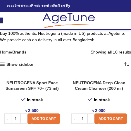
৫০০০ টাকা বা তার বেশি অর্ডার করলেই ডেলিভারী চার্জ ফ্রি
Buy 100% authentic Neutrogena (made in US) products at Agetune.
We provide cash on delivery in all over Bangladesh.
Home
Brands
Showing all 10 results
Show sidebar
NEUTROGENA Sport Face
NEUTROGENA Deep Clean
Sunscreen SPF 70+ (73 ml)
Cream Cleanser (200 ml)
In stock
In stock
৳
2,500
৳
2,000
ADD TO CART
ADD TO CART